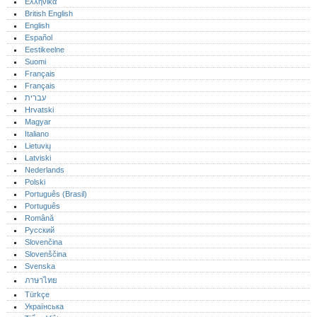
Ελληνικά
British English
English
Español
Eestikeelne
Suomi
Français
Français
עברית
Hrvatski
Magyar
Italiano
Lietuvių
Latviski
Nederlands
Polski
Português (Brasil)
Português‎
Română
Русский
Slovenčina
Slovenščina
Svenska
ภาษาไทย
Türkçe
Українська