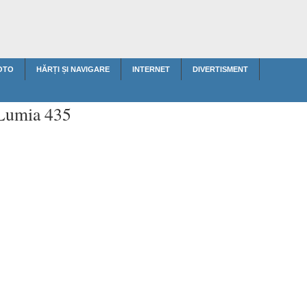
OTO
HĂRȚI ȘI NAVIGARE
INTERNET
DIVERTISMENT
 Lumia 435