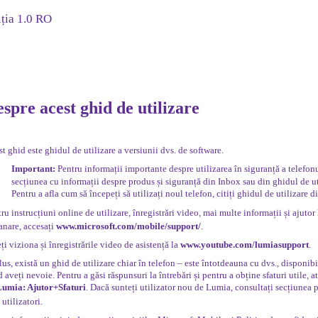
ția 1.0 RO
spre acest ghid de utilizare
t ghid este ghidul de utilizare a versiunii dvs. de software.
Important:
Pentru informații importante despre utilizarea în siguranță a telefonul
secțiunea cu informații despre produs și siguranță din Inbox sau din ghidul de ut
Pentru a afla cum să începeți să utilizați noul telefon, citiți ghidul de utilizare d
ru instrucțiuni online de utilizare, înregistrări video, mai multe informații și ajutor 
anare, accesați
www.microsoft.com/mobile/support/
.
ți viziona și înregistrările video de asistență la
www.youtube.com/lumiasupport
.
lus, există un ghid de utilizare chiar în telefon – este întotdeauna cu dvs., disponibi
 aveți nevoie. Pentru a găsi răspunsuri la întrebări și pentru a obține sfaturi utile, a
Lumia: Ajutor+Sfaturi
. Dacă sunteți utilizator nou de Lumia, consultați secțiunea 
 utilizatori.