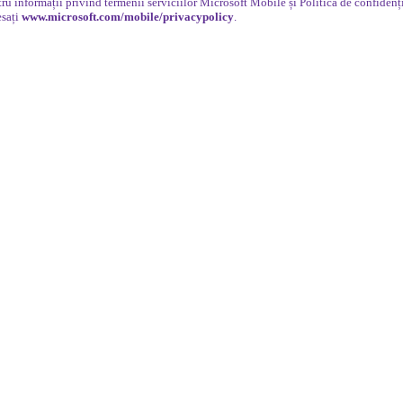
ru informații privind termenii serviciilor Microsoft Mobile și Politica de confidenți
esați
www.microsoft.com/mobile/privacypolicy
.