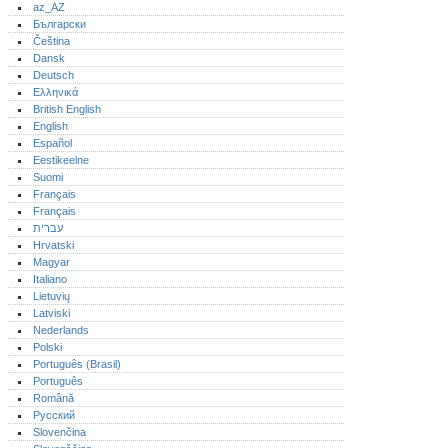
az_AZ
Български
Čeština
Dansk
Deutsch
Ελληνικά
British English
English
Español
Eestikeelne
Suomi
Français
Français
עברית
Hrvatski
Magyar
Italiano
Lietuvių
Latviski
Nederlands
Polski
Português (Brasil)
Português‎
Română
Русский
Slovenčina