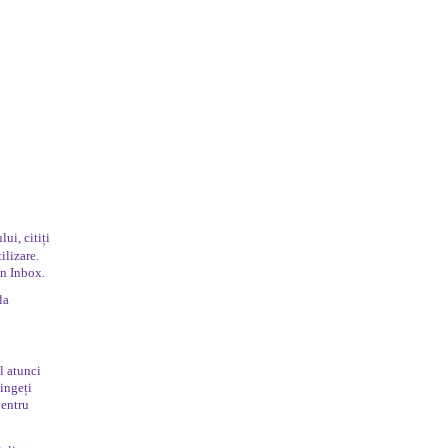
ui, citiți
ilizare.
in Inbox.
la
l atunci
tingeți
pentru