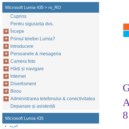
Microsoft Lumia 435 > ro_RO
Cuprins
Pentru siguranța dvs.
Începe
Primul telefon Lumia?
Introducere
Persoanele & mesageria
Camera foto
Hărți și navigare
Internet
Divertisment
G
Birou
Administrarea telefonului & conectivitatea
A
Depanare și asistență
8
Microsoft Lumia 435
العربية