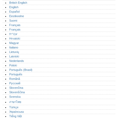
British English
English
Español
Eestikeelne
Suomi
Français
Français
עברית
Hrvatski
Magyar
Italiano
Lietuvių
Latviski
Nederlands
Polski
Português (Brasil)
Português‎
Română
Русский
Slovenčina
Slovenščina
Svenska
ภาษาไทย
Türkçe
Українська
Tiếng Việt