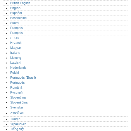
British English
English
Español
Eestikeelne
Suomi
Français
Français
עברית
Hrvatski
Magyar
Italiano
Lietuvių
Latviski
Nederlands
Polski
Português (Brasil)
Português‎
Română
Русский
Slovenčina
Slovenščina
Svenska
ภาษาไทย
Türkçe
Українська
Tiếng Việt