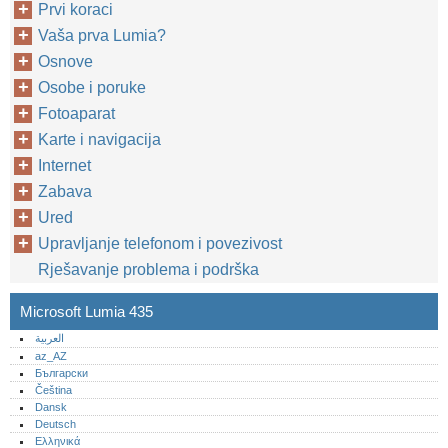
Prvi koraci
Vaša prva Lumia?
Osnove
Osobe i poruke
Fotoaparat
Karte i navigacija
Internet
Zabava
Ured
Upravljanje telefonom i povezivost
Rješavanje problema i podrška
Microsoft Lumia 435
العربية
az_AZ
Български
Čeština
Dansk
Deutsch
Ελληνικά