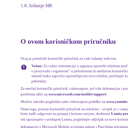
1.0. Izdanje HR
O ovom korisničkom priručniku
Ovaj je priručnik korisnički priručnik za vaše izdanje softvera.
Važno:
Za važne informacije o sigurnoj upotrebi telefona proč
o proizvodu i sigurnosti” u priloženom ili mrežnom korisničk
saznali kako započeti upotrebljavati novi telefon, pročitajte k
pakiranju.
Za mrežni korisnički priručnik, videozapise, još više informacija i po
problema idite na
www.microsoft.com/mobile/support/
.
Možete također pogledati naše videozapise podrške na
www.youtube
Osim toga, postoji korisnički priručnik na telefonu – uvijek je s vam
biste našli odgovore na pitanja i korisne savjete, dodirnite
Lumia pom
tek upoznajete s uređajem Lumia, pogledajte odjeljak za nove korisn
Informacije o Microsoft Mobile uvjetima usluge i Pravilima privatnost