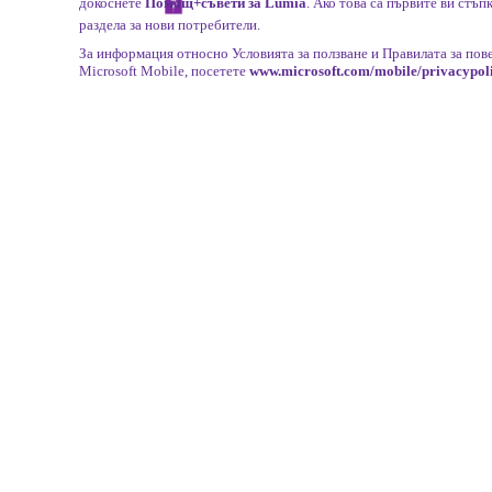
докоснете
Помощ+съвети за Lumia
. Ако това са първите ви стъп
раздела за нови потребители.
За информация относно Условията за ползване и Правилата за пов
Microsoft Mobile, посетете
www.microsoft.com/mobile/privacypol