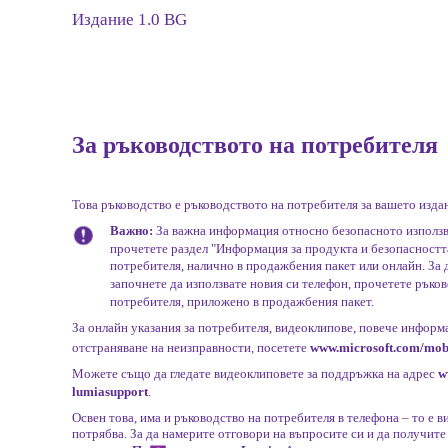
Издание 1.0 BG
За ръководството на потребителя
Това ръководство е ръководството на потребителя за вашето изда
Важно:
За важна информация относно безопасното използв
прочетете раздел "Информация за продукта и безопасностт
потребителя, налично в продажбения пакет или онлайн. За д
започнете да използвате новия си телефон, прочетете ръко
потребителя, приложено в продажбения пакет.
За онлайн указания за потребителя, видеоклипове, повече информ
отстраняване на неизправности, посетете
www.microsoft.com/mobi
Можете също да гледате видеоклиповете за поддръжка на адрес
w
lumiasupport
.
Освен това, има и ръководство на потребителя в телефона – то е ви
потрябва. За да намерите отговори на въпросите си и да получите