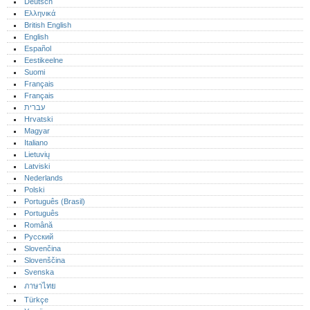
Deutsch
Ελληνικά
British English
English
Español
Eestikeelne
Suomi
Français
Français
עברית
Hrvatski
Magyar
Italiano
Lietuvių
Latviski
Nederlands
Polski
Português (Brasil)
Português‎
Română
Русский
Slovenčina
Slovenščina
Svenska
ภาษาไทย
Türkçe